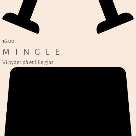
16:00
MINGLE
Vi byder på et lille glas