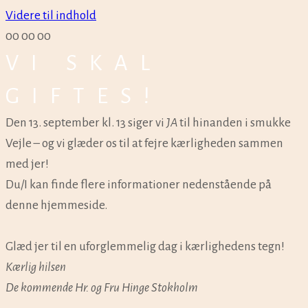
Videre til indhold
00
00
00
VI SKAL
GIFTES!
Den 13. september kl. 13 siger vi
JA
til hinanden i smukke
Vejle – og vi glæder os til at fejre kærligheden sammen
med jer!
Du/I kan finde flere informationer nedenstående på
denne hjemmeside.
Glæd jer til en uforglemmelig dag i kærlighedens tegn!
Kærlig hilsen
De kommende Hr. og Fru Hinge Stokholm